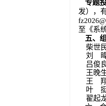
专题
发），有
fz202
至《系
五、
柴世
刘 
吕俊
王晚
王 
叶 
翟起