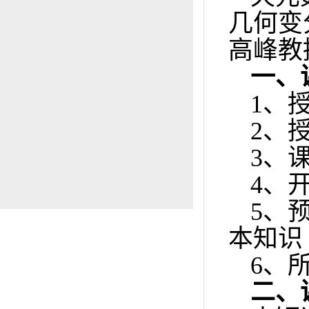
几何变
高峰教
一、
1、
2、
3、
4、开
5、
本知识
6、
二、