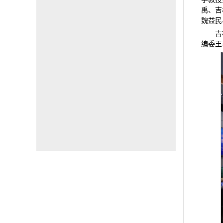
禹、吉
魏益民
吉
编委王