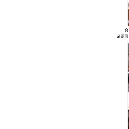
会
议题展